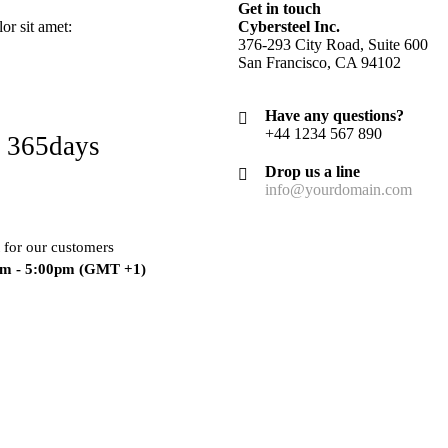
Get in touch
r sit amet:
Cybersteel Inc.
376-293 City Road, Suite 600
San Francisco, CA 94102
Have any questions?
+44 1234 567 890
 365days
Drop us a line
info@yourdomain.com
 for our customers
am - 5:00pm
(GMT +1)