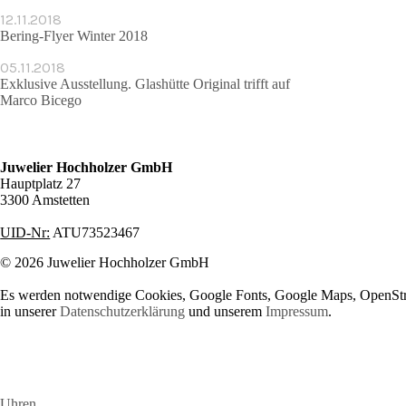
12.11.2018
Bering-Flyer Winter 2018
05.11.2018
Exklusive Ausstellung. Glashütte Original trifft auf
Marco Bicego
Juwelier Hochholzer GmbH
Hauptplatz 27
3300 Amstetten
UID-Nr:
ATU73523467
© 2026 Juwelier Hochholzer GmbH
Es werden notwendige Cookies, Google Fonts, Google Maps, OpenStre
in unserer
Datenschutzerklärung
und unserem
Impressum
.
Uhren