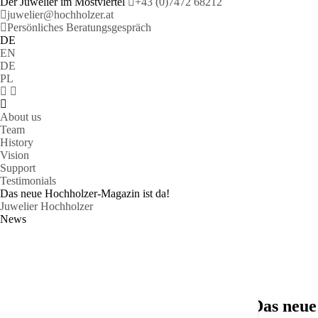
Der Juwelier im Mostviertel
+43 (0)7472 68212
juwelier@hochholzer.at
Persönliches Beratungsgespräch
DE
EN
DE
PL
About us
Team
History
Vision
Support
Testimonials
Das neue Hochholzer-Magazin ist da!
Juwelier Hochholzer
News
Das neue