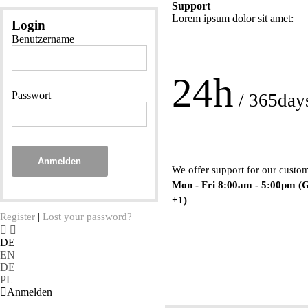
Support
Lorem ipsum dolor sit amet:
Login
Benutzername
24h
Passwort
/ 365day
Anmelden
We offer support for our custo
Mon - Fri 8:00am - 5:00pm
(
+1)
Register
|
Lost your password?
DE
EN
DE
PL
Anmelden