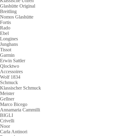
Klassische Uhren
Glashütte Original
Breitling
Nomos Glashütte
Fortis
Rado
Ebel
Longines
Junghans
Tissot
Garmin
Erwin Sattler
Qlocktwo
Accessoires
Wolf 1834
Schmuck
Klassischer Schmuck
Meister
Gellner
Marco Bicego
Annamaria Cammilli
BIGLI
Crivelli
Noor
Carla Antinori