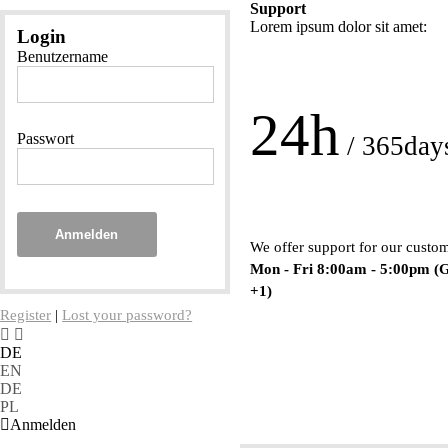
Support
Lorem ipsum dolor sit amet:
Login
Benutzername
24h
Passwort
/ 365day
Anmelden
We offer support for our custo
Mon - Fri 8:00am - 5:00pm
(
+1)
Register
|
Lost your password?
DE
EN
DE
PL
Anmelden