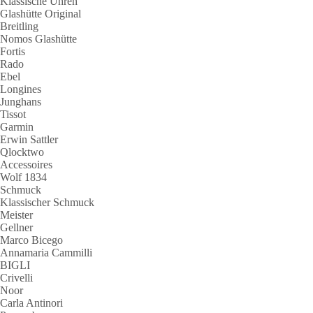
Klassische Uhren
Glashütte Original
Breitling
Nomos Glashütte
Fortis
Rado
Ebel
Longines
Junghans
Tissot
Garmin
Erwin Sattler
Qlocktwo
Accessoires
Wolf 1834
Schmuck
Klassischer Schmuck
Meister
Gellner
Marco Bicego
Annamaria Cammilli
BIGLI
Crivelli
Noor
Carla Antinori