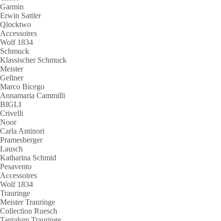
Garmin
Erwin Sattler
Qlocktwo
Accessoires
Wolf 1834
Schmuck
Klassischer Schmuck
Meister
Gellner
Marco Bicego
Annamaria Cammilli
BIGLI
Crivelli
Noor
Carla Antinori
Pramesberger
Lausch
Katharina Schmid
Pesavento
Accessoires
Wolf 1834
Trauringe
Meister Trauringe
Collection Ruesch
Tantalum Trauringe