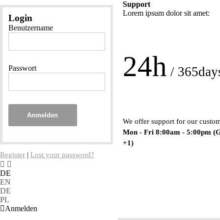
Support
Lorem ipsum dolor sit amet:
Login
Benutzername
24h
Passwort
/ 365day
Anmelden
We offer support for our custo
Mon - Fri 8:00am - 5:00pm
(
+1)
Register
|
Lost your password?
DE
EN
DE
PL
Anmelden