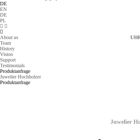
DE
EN
DE
PL
About us
UH
Team
History
Vision
Support
Testimonials
Produktanfrage
Juwelier Hochholzer
Produktanfrage
Juwelier Ho