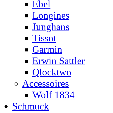
Ebel
Longines
Junghans
Tissot
Garmin
Erwin Sattler
Qlocktwo
Accessoires
Wolf 1834
Schmuck