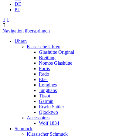
DE
PL
Navigation überspringen
Uhren
Klassische Uhren
Glashütte Original
Breitling
Nomos Glashütte
Fortis
Rado
Ebel
Longines
Junghans
Tissot
Garmin
Erwin Sattler
Qlocktwo
Accessoires
Wolf 1834
Schmuck
Klassischer Schmuck