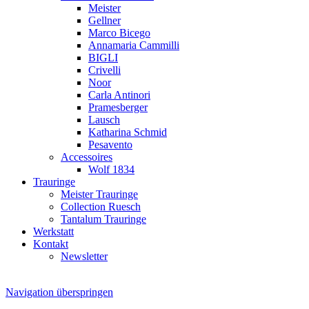
Meister
Gellner
Marco Bicego
Annamaria Cammilli
BIGLI
Crivelli
Noor
Carla Antinori
Pramesberger
Lausch
Katharina Schmid
Pesavento
Accessoires
Wolf 1834
Trauringe
Meister Trauringe
Collection Ruesch
Tantalum Trauringe
Werkstatt
Kontakt
Newsletter
Navigation überspringen