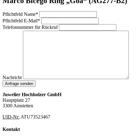
Marco Bicego Ring „Goa“ (AG277-B2)
Pflichtfeld
Name
*
Pflichtfeld
E-Mail
*
Telefonnummer für Rückruf
Nachricht
Anfrage senden
Juwelier Hochholzer GmbH
Hauptplatz 27
3300 Amstetten
UID-Nr:
ATU73523467
Kontakt