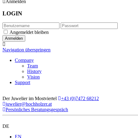
Anmelden
LOGIN
Angemeldet bleiben
Navigation überspringen
Company
Team
History
Vision
Support
Der Juwelier im Mostviertel
+43 (0)7472 68212
juwelier@hochholzer.at
Persönliches Beratungsgespräch
DE
EN