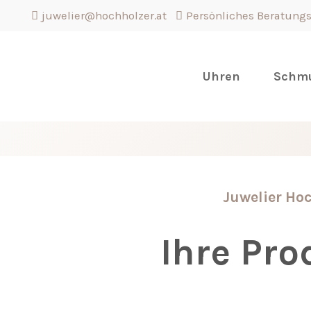
juwelier@hochholzer.at
Persönliches Beratung
Login
Support
Uhren
Schm
Lorem ipsum dolor sit
Benutzername
amet:
Passwort
24h
/
Juwelier Hoc
365days
Ihre Pr
Anmelden
Register
|
Lost your
We offer support for ou
password?
customers