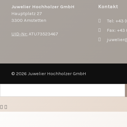
Kontakt
Juwelier Hochholzer GmbH
Hauptplatz 27
3300 Amstetten
Tel:
+43 (
Fax: +43 
UID-Nr:
ATU73523467
juwelier
© 2026 Juwelier Hochholzer GmbH