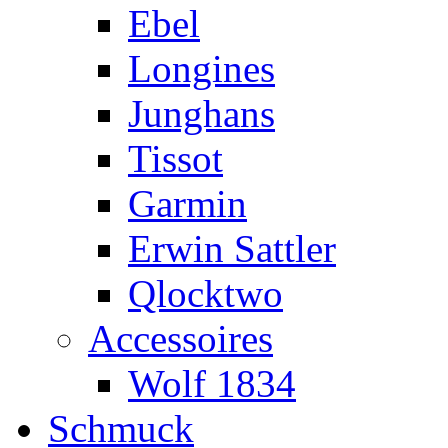
Ebel
Longines
Junghans
Tissot
Garmin
Erwin Sattler
Qlocktwo
Accessoires
Wolf 1834
Schmuck