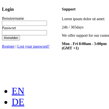
Login
Support
Benutzername
Lorem ipsum dolor sit amet:
24h
/ 365days
Passwort
We offer support for our cust
Anmelden
Mon - Fri 8:00am - 5:00pm
Register
|
Lost your password?
(GMT +1)
EN
DE