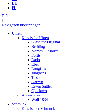
DE
PL
Navigation überspringen
Uhren
Klassische Uhren
Glashütte Original
Breitling
Nomos Glashütte
Fortis
Rado
Ebel
Longines
Junghans
Tissot
Garmin
Erwin Sattler
Qlocktwo
Accessoires
Wolf 1834
Schmuck
Klassischer Schmuck