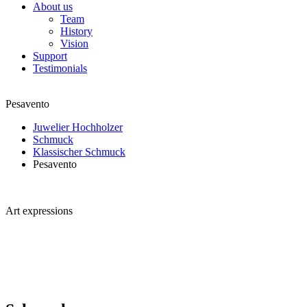
About us
Team
History
Vision
Support
Testimonials
Pesavento
Juwelier Hochholzer
Schmuck
Klassischer Schmuck
Pesavento
Art expressions