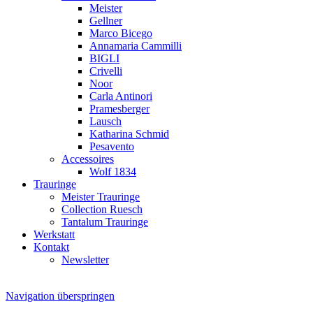
Meister
Gellner
Marco Bicego
Annamaria Cammilli
BIGLI
Crivelli
Noor
Carla Antinori
Pramesberger
Lausch
Katharina Schmid
Pesavento
Accessoires
Wolf 1834
Trauringe
Meister Trauringe
Collection Ruesch
Tantalum Trauringe
Werkstatt
Kontakt
Newsletter
Navigation überspringen