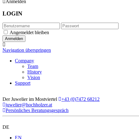
Anmelden
LOGIN
Angemeldet bleiben
Navigation überspringen
Company
Team
History
Vision
Support
Der Juwelier im Mostviertel
+43 (0)7472 68212
juwelier@hochholzer.at
Persönliches Beratungsgespräch
DE
EN