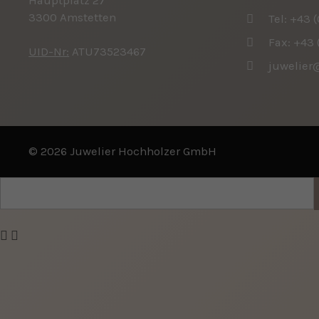
Hauptplatz 27
3300 Amstetten
Tel:
+43 (
Fax: +43 
UID-Nr:
ATU73523467
juwelier
© 2026 Juwelier Hochholzer GmbH