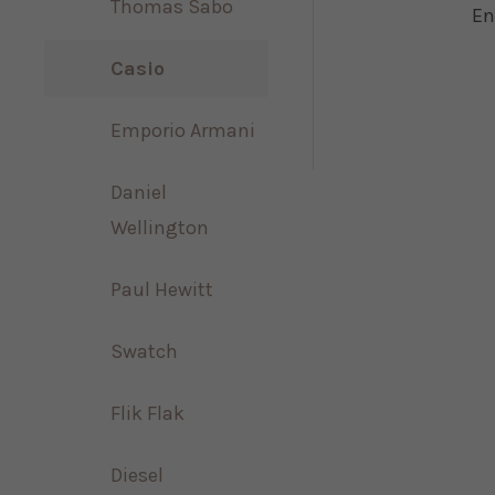
Thomas Sabo
En
Mon - Fri 8:00am -
5:00pm
(GMT +1)
Casio
Emporio Armani
Daniel
Wellington
Paul Hewitt
Swatch
Flik Flak
Diesel