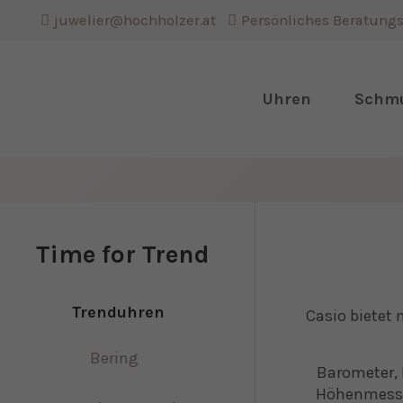
juwelier@hochholzer.at
Persönliches Beratung
Login
Support
Uhren
Schm
Lorem ipsum dolor sit
Benutzername
amet:
Passwort
24h
/
Time for Trend
365days
Anmelden
Trenduhren
Casio bietet
Bering
Register
|
Lost your
Barometer, 
We offer support for ou
password?
Höhenmesse
customers