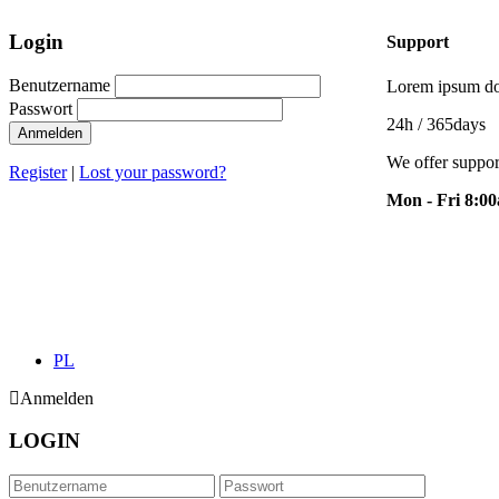
Login
Support
Benutzername
Lorem ipsum dol
Passwort
24h
/ 365days
Anmelden
We offer suppor
Register
|
Lost your password?
Mon - Fri 8:0
PL
Anmelden
LOGIN