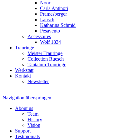
Noor
Carla Antinori
Pramesberger
Lausch
Katharina Schmid
Pesavento
Accessoires
Wolf 1834
Trauringe
Meister Trauringe
Collection Ruesch
Tantalum Trauringe
Werkstatt
Kontakt
Newsletter
Navigation überspringen
About us
Team
History
Vision
Support
Testimonials