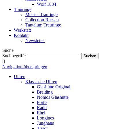
Wolf 1834
Trauringe
Meister Trauringe
Collection Ruesch
Tantalum Trauringe
Werkstatt
Kontakt
Newsletter
Suche
Suchbegriffe
Navigation überspringen
Uhren
Klassische Uhren
Glashütte Original
Breitling
Nomos Glashütte
Fortis
Rado
Ebel
Longines
Junghans
Tissot