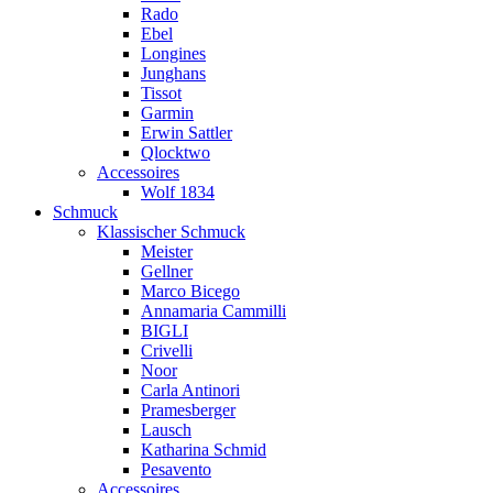
Rado
Ebel
Longines
Junghans
Tissot
Garmin
Erwin Sattler
Qlocktwo
Accessoires
Wolf 1834
Schmuck
Klassischer Schmuck
Meister
Gellner
Marco Bicego
Annamaria Cammilli
BIGLI
Crivelli
Noor
Carla Antinori
Pramesberger
Lausch
Katharina Schmid
Pesavento
Accessoires