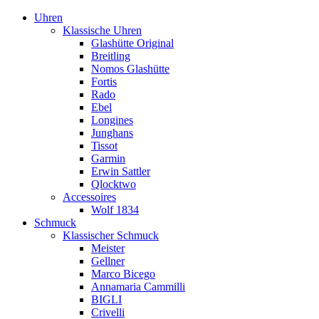
Uhren
Klassische Uhren
Glashütte Original
Breitling
Nomos Glashütte
Fortis
Rado
Ebel
Longines
Junghans
Tissot
Garmin
Erwin Sattler
Qlocktwo
Accessoires
Wolf 1834
Schmuck
Klassischer Schmuck
Meister
Gellner
Marco Bicego
Annamaria Cammilli
BIGLI
Crivelli