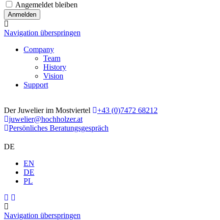
Angemeldet bleiben
Navigation überspringen
Company
Team
History
Vision
Support
Der Juwelier im Mostviertel
+43 (0)7472 68212
juwelier@hochholzer.at
Persönliches Beratungsgespräch
DE
EN
DE
PL
Navigation überspringen